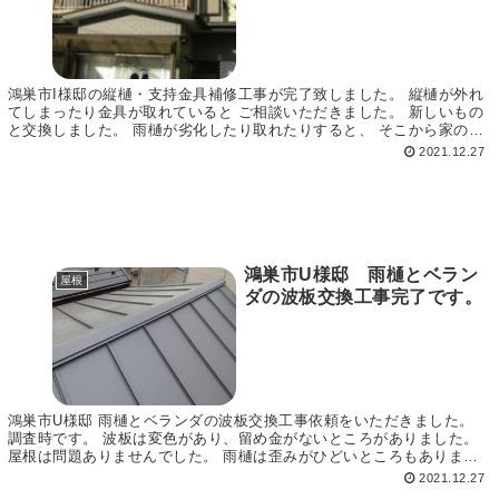
鴻巣市I様邸の縦樋・支持金具補修工事が完了致しました。 縦樋が外れ
てしまったり金具が取れていると ご相談いただきました。 新しいもの
と交換しました。 雨樋が劣化したり取れたりすると、 そこから家の劣
化に繋がりますので点検してみるといいですね...
2021.12.27
鴻巣市U様邸 雨樋とベラン
屋根
ダの波板交換工事完了です。
鴻巣市U様邸 雨樋とベランダの波板交換工事依頼をいただきました。
調査時です。 波板は変色があり、留め金がないところがありました。
屋根は問題ありませんでした。 雨樋は歪みがひどいところもありまし
た。 雨樋は既存の物を外し新しいものを設置し...
2021.12.27