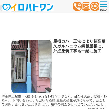
t
施工事例
o
MENU
g
g
l
e
n
a
v
i
屋根カバー工法により超高耐
g
外壁
a
久ガルバニウム鋼板屋根に、
t
外壁塗装工事も一緒に施工
i
o
n
埼玉県上尾市 K様 おしゃれな外観だけでなく、耐久性の高い屋根・外
壁へ。 お問い合わせいただいた経緯 屋根の劣化が気になっていたこと
でお問い合わせいただきました。屋根の調査を行わせていただいたとこ
ろ、屋根の下地や防水シートは問題がない状態で...