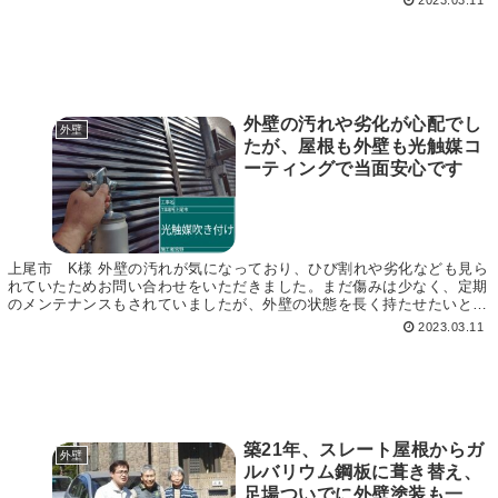
2023.03.11
外壁の汚れや劣化が心配でし
外壁
たが、屋根も外壁も光触媒コ
ーティングで当面安心です
上尾市 K様 外壁の汚れが気になっており、ひび割れや劣化なども見ら
れていたためお問い合わせをいただきました。まだ傷みは少なく、定期
のメンテナンスもされていましたが、外壁の状態を長く持たせたいとご
希望がありました。合わせて屋根の方も調査させて...
2023.03.11
築21年、スレート屋根からガ
外壁
ルバリウム鋼板に葺き替え、
足場ついでに外壁塗装も一緒