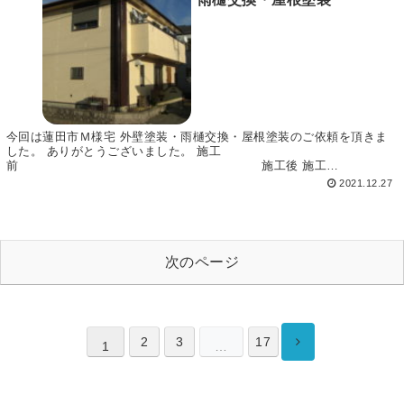
今回は蓮田市Ｍ様宅 外壁塗装・雨樋交換・屋根塗装のご依頼を頂きま
した。 ありがとうございました。 施工
前 施工後 施工
前 施工後...
2021.12.27
次のページ
2
3
17
1
…
次へ