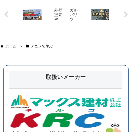
外壁
ガル
塗装
バリ
や屋
ウム
根塗
鋼板
装の
のメ
相場
リッ
につ
ト・
いて
デメ
解
リッ
ホーム
アニメで学ぶ
説！
ト
！
取扱いメーカー