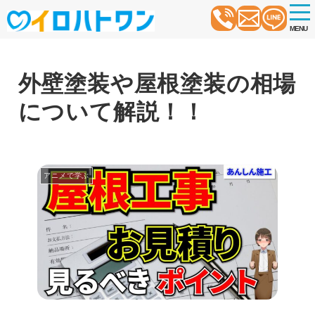
t
o
MENU
g
g
l
e
n
外壁塗装や屋根塗装の相場
a
v
について解説！！
i
g
a
t
i
o
アニメで学ぶ
n