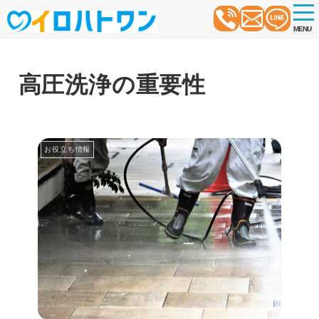
t
o
MENU
g
g
l
e
n
高圧洗浄の重要性
a
v
i
g
a
t
お役立ち情報
i
o
n