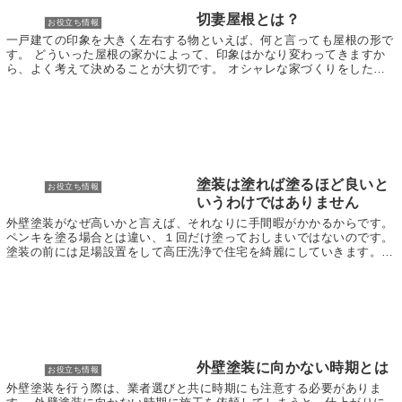
切妻屋根とは？
お役立ち情報
一戸建ての印象を大きく左右する物といえば、何と言っても屋根の形で
す。 どういった屋根の家かによって、印象はかなり変わってきますか
ら、よく考えて決めることが大切です。 オシャレな家づくりをしたい
方は、ちょっと変わった形状の屋根にするのも良いも...
塗装は塗れば塗るほど良いと
お役立ち情報
いうわけではありません
外壁塗装がなぜ高いかと言えば、それなりに手間暇がかかるからです。
ペンキを塗る場合とは違い、１回だけ塗っておしまいではないのです。
塗装の前には足場設置をして高圧洗浄で住宅を綺麗にしていきます。
高圧洗浄が終わったら下地処理をします。 これ...
外壁塗装に向かない時期とは
お役立ち情報
外壁塗装を行う際は、業者選びと共に時期にも注意する必要がありま