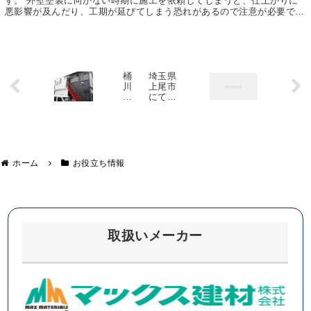
す。 外壁塗装に向かない時期に施工を依頼してしまうと、仕上がりに
悪影響が及んだり、工期が延びてしまう恐れがあるので注意が必要で
す。 外壁塗装を行う際に絶対に避けなければならない条...
桶
埼玉県
川
上尾市
市
にて瓦
に
屋根漆
あ
喰詰め
る
直し、
事
附帯部
務
分塗装
所
編②
ホーム
お役立ち情報
で
屋
根
設
置
工
事
取扱いメーカー
を
行
い
ま
し
た
！