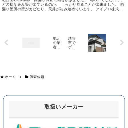
どの様な歪み等が出ているのか、 しっかり見ることが出来ました。 雨
漏り箇所の壁がカビたり、天井が沈み始めています。 アイプロ株式会
社
地元
越谷
の業
市で
者に
ゲリ
外壁
ラ豪
塗装
雨の
を依
影響
頼す
で破
るメ
損し
リッ
た屋
ト・
根の
ホーム
調査依頼
デメ
現場
リッ
調査
ト
取扱いメーカー