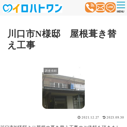
t
o
MENU
g
g
l
e
n
川口市N様邸 屋根葺き替
a
v
え工事
i
g
a
t
i
o
調査依頼
n
2021.12.27
2023.09.30