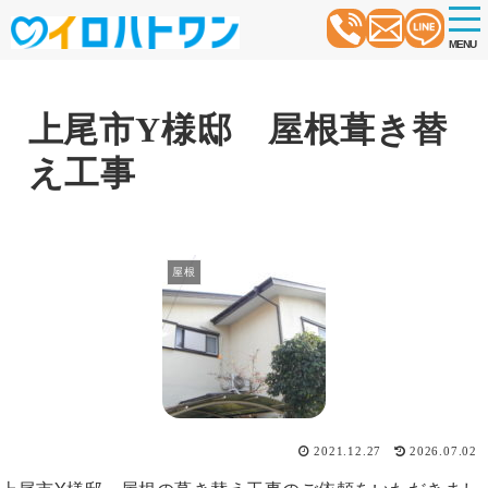
t
o
MENU
g
g
l
e
n
上尾市Y様邸 屋根葺き替
a
v
え工事
i
g
a
t
i
o
屋根
n
2021.12.27
2026.07.02