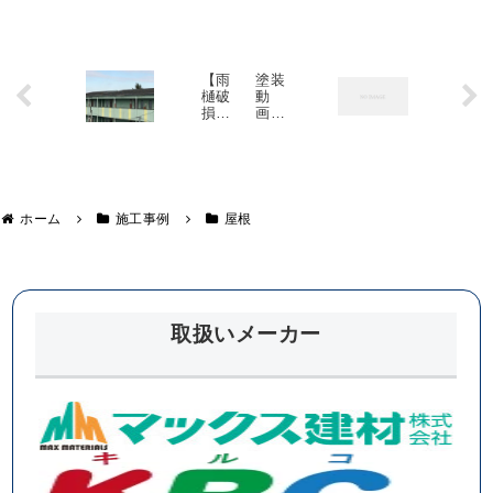
【雨
塗装
樋破
動
損】
画
ビル
是非
の雨
ご覧
樋が
下さ
真っ
い。
二つ
に⁉
ホーム
施工事例
屋根
取扱いメーカー