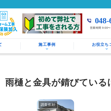
048-
営業時間 9:00
て
施工事例
お役立ち
 雨樋と金具が錆びている
調査依頼