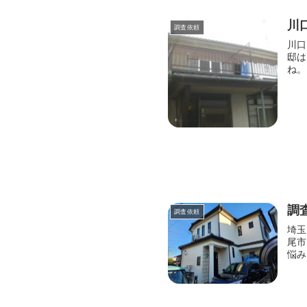
川
調査依頼
川口
邸は
ね
調
調査依頼
埼玉
尾市
悩み