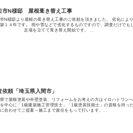
口市N様邸 屋根葺き替え工事
市N様邸より屋根の葺き替え工事のご依頼を頂きました。 劣化により
築１４年です。 雨や雪などで劣化するものですので、調査だけでも
。 足場を立てて葺き替え開始です。 ...
査依頼「埼玉県入間市」
県で屋根塗装や外壁塗装、リフォームをお考えの方はイロハトワンへ
を中心に「1級建築施工管理技士」「1級塗装技能士」の資格を持っ
に合わせてご提案～施工まで責任をもって行います。...