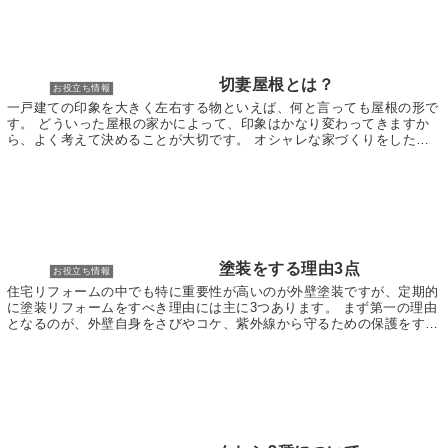
切妻屋根とは？
お役立ち情報
一戸建ての印象を大きく左右する物といえば、何と言っても屋根の形で
す。 どういった屋根の家かによって、印象はかなり変わってきますか
ら、よく考えて決めることが大切です。 オシャレな家づくりをしたい
方は、ちょっと変わった形状の屋根にするのも良いも...
塗装をする理由3点
お役立ち情報
住宅リフォームの中でも特に重要性が高いのが外壁塗装ですが、定期的
に塗装リフォームをすべき理由には主に3つあります。 まず第一の理由
となるのが、外壁自身をさびやコケ、紫外線から守るための保護をする
役割を損なわないようにするためです。 雨や風、...