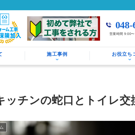
048-
営業時間 9:00
て
施工事例
お役立ち
キッチンの蛇口とトイレ交
ム