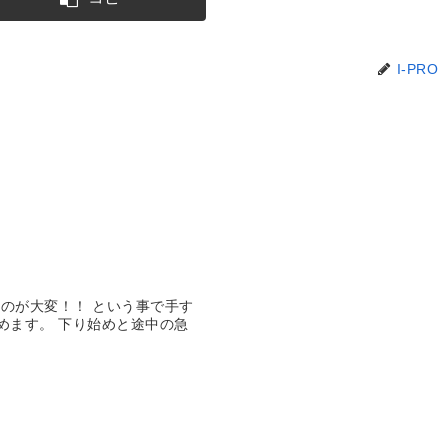
I-PRO
のが大変！！ という事で手す
めます。 下り始めと途中の急