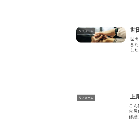
世
リフォーム
世田
きた
した
上
リフォーム
こん
火災
修繕