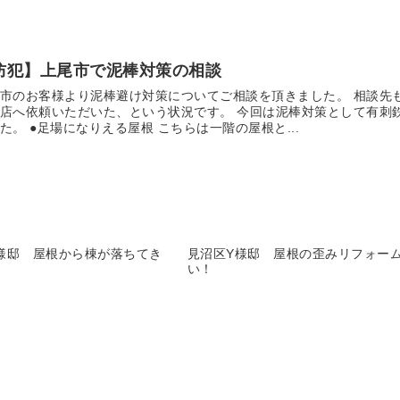
防犯】上尾市で泥棒対策の相談
市のお客様より泥棒避け対策についてご相談を頂きました。 相談先
店へ依頼いただいた、という状況です。 今回は泥棒対策として有刺
た。 ●足場になりえる屋根 こちらは一階の屋根と...
様邸 屋根から棟が落ちてき
見沼区Y様邸 屋根の歪みリフォー
い！