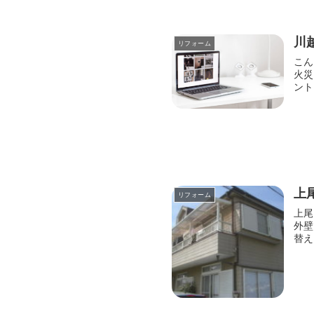
川
リフォーム
こん
火災
ント
上
リフォーム
上尾
外壁
替え