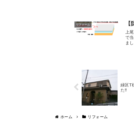
【
リフォーム
上尾
で当
まし
緑区T
た‼
ホーム
リフォーム