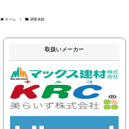
換・自転車
屋
置き場の雨
根
樋交換完
か
成!
ら
ホーム
調査依頼
棟
が
落
ち
て
き
た
取扱いメーカー
‼