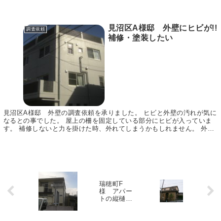
見沼区A様邸 外壁にヒビが!!
調査依頼
補修・塗装したい
見沼区A様邸 外壁の調査依頼を承りました。 ヒビと外壁の汚れが気に
なるとの事でした。 屋上の柵を固定している部分にヒビが入っていま
す。 補修しないと力を掛けた時、外れてしまうかもしれません。 外壁
にも排水管の固定位置からのヒビや欠けている箇...
瑞穂町F
緑
様 アパー
区
トの縦樋と
T
エルボ交
様
換・倉庫の
邸
波板一部交