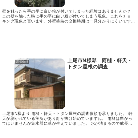
壁を触ったら手の平に白い粉が付いてしまった経験はありませんか？
この壁を触った時に手の平に白い粉が付いてしまう現象。これをチョー
キング現象と言います。外壁塗装の交換時期は一見分かりにくいです
が、このチョーキング現象は触るだけで分かりますから...
上尾市N様邸 雨樋・軒天・
調査依頼
トタン屋根の調査
上尾市N様より 雨樋・軒天・トタン屋根の調査依頼を承りました。 軒
天が剥がれている箇所があり釘が抜け始めていますね。 雨樋は曲がっ
てはいませんが集水器に草が生えていました。 水が溜まるので成長し
てしまったんですね。 屋根はプレハブの屋根です...