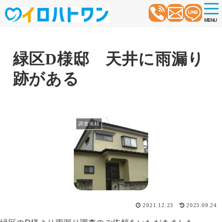
t
o
MENU
g
g
l
e
n
緑区D様邸 天井に雨漏り
a
v
跡がある
i
g
a
t
i
o
調査依頼
n
2021.12.23
2023.09.24