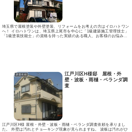
埼玉県で屋根塗装や外壁塗装、リフォームをお考えの方はイロハトワン
へ！ イロハトワンは、埼玉県上尾市を中心に「1級建築施工管理技士」
「1級塗装技能士」の資格を持った実績のある職人、お客様のお悩みに
合わせてご提案～施工まで責任をもって行います。...
江戸川区H様邸 屋根・外
調査依頼
壁・波板・雨樋・ベランダ調
査
江戸川区H様 屋根・外壁・波板・雨樋・ベランダ調査依頼を承りまし
た。 外壁は汚れとチョ―キング現象が見られますね。 波板は汚れがひ