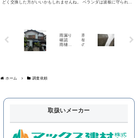
どく交換した方がいいかもしれませんね。 ベランダは波板に守られて
劣化等は少ないようです。 大棟の釘の緩みと 屋...
雨漏り
雨
確認
樋
雨樋の
の
ヒビ割
曲
れ調
が
査 南
り
区A様邸
補
修
岩
ホーム
調査依頼
槻
区
K
様
邸
取扱いメーカー