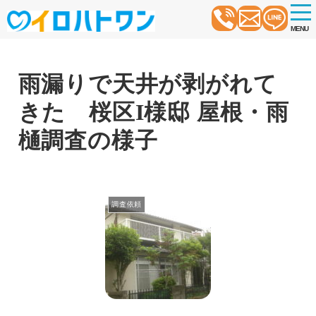
t
o
MENU
g
g
l
e
n
雨漏りで天井が剥がれて
a
v
きた 桜区I様邸 屋根・雨
i
g
a
樋調査の様子
t
i
o
n
調査依頼