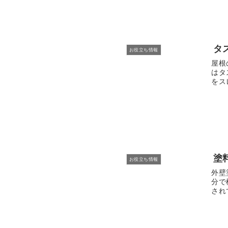
タ
お役立ち情報
屋根
はタ
をス
塗
お役立ち情報
外壁
分で
され