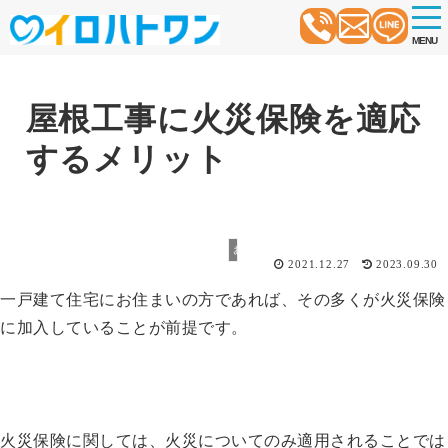
t
o
MENU
g
g
l
e
n
屋根工事に火災保険を適応
a
v
するメリット
i
g
a
t
i
o
お役立ち情報
n
2021.12.27
2023.09.30
一戸建て住宅にお住まいの方であれば、その多くが火災保険
に加入していることが前提です。
火災保険に関しては、火災についてのみ適用されることでは