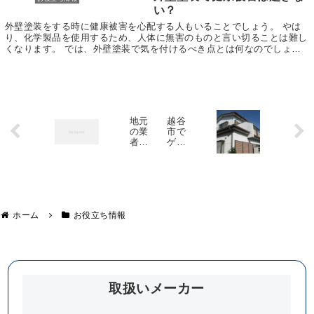
い？
外壁塗装をする時に健康被害を心配する人もいることでしょう。 やは
り、化学製品を使用するため、人体に無害のものと言い切ることは難し
くなります。 では、外壁塗装で気を付けるべき点とは何なのでしょう
か。 それは、塗料に使われている溶剤です。 水性...
地元
越谷
の業
市で
者に
ゲリ
外壁
ラ豪
塗装
雨の
を依
影響
頼す
で破
るメ
損し
リッ
た屋
ト・
根の
ホーム
お役立ち情報
デメ
現場
リッ
調査
ト
取扱いメーカー