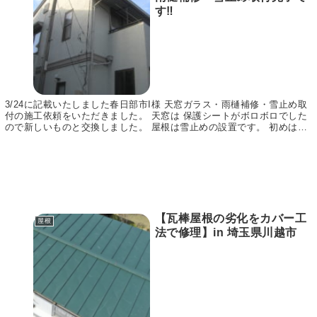
す‼
3/24に記載いたしました春日部市I様 天窓ガラス・雨樋補修・雪止め取
付の施工依頼をいただきました。 天窓は 保護シートがボロボロでした
ので新しいものと交換しました。 屋根は雪止めの設置です。 初めはつ
いていませんでした。 近年 大雪が関東...
【瓦棒屋根の劣化をカバー工
屋根
法で修理】in 埼玉県川越市