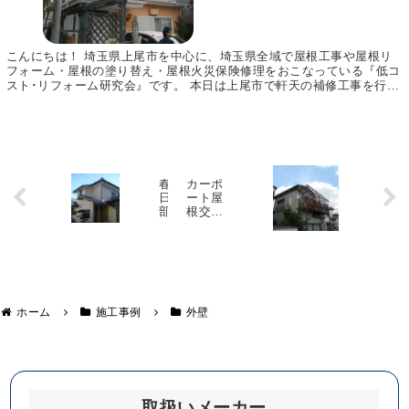
こんにちは！ 埼玉県上尾市を中心に、埼玉県全域で屋根工事や屋根リ
フォーム・屋根の塗り替え・屋根火災保険修理をおこなっている『低コ
スト･リフォーム研究会』です。 本日は上尾市で軒天の補修工事を行い
ましたので、その様子をご紹介いたします。 同じ...
春
カーポ
日
ート屋
部
根交
市
換・ベ
T
ランダ
様
波板交
邸
換・軒
天補
雨
修 川
樋
島町M
ホーム
施工事例
外壁
・
様邸
屋
根
の
漆
喰
調
取扱いメーカー