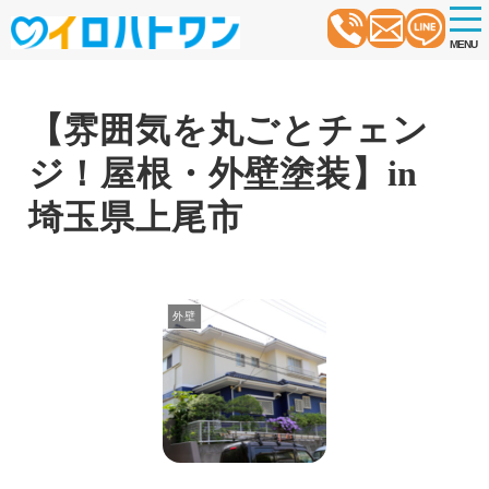
t
o
MENU
g
g
l
e
n
【雰囲気を丸ごとチェン
a
v
ジ！屋根・外壁塗装】in
i
g
a
埼玉県上尾市
t
i
o
n
外壁