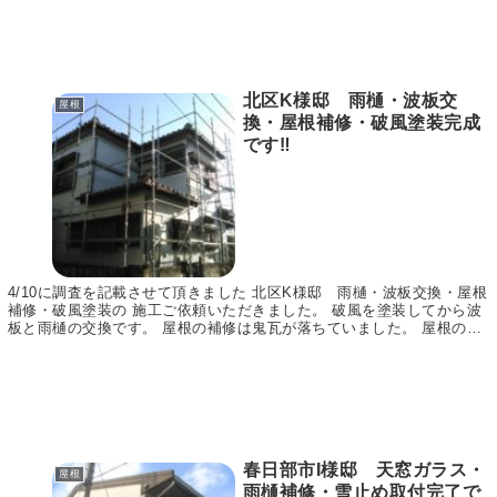
北区K様邸 雨樋・波板交
屋根
換・屋根補修・破風塗装完成
です‼
4/10に調査を記載させて頂きました 北区K様邸 雨樋・波板交換・屋根
補修・破風塗装の 施工ご依頼いただきました。 破風を塗装してから波
板と雨樋の交換です。 屋根の補修は鬼瓦が落ちていました。 屋根の補
修は1カ所で鬼瓦を付ける補修をいたしま...
春日部市I様邸 天窓ガラス・
屋根
雨樋補修・雪止め取付完了で