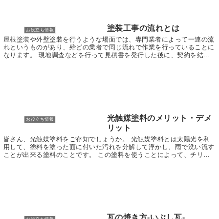
塗装工事の流れとは
お役立ち情報
屋根塗装や外壁塗装を行うような場面では、専門業者によって一連の流
れというものがあり、殆どの業者で同じ流れで作業を行っていることに
なります。 現地調査などを行って見積書を発行した後に、契約を結ぶ
ことができると早速施工に進むことになります。 ま...
光触媒塗料のメリット・デメ
お役立ち情報
リット
皆さん、光触媒塗料をご存知でしょうか。 光触媒塗料とは太陽光を利
用して、塗料を塗った面に付いた汚れを分解して浮かし、雨で洗い流す
ことが出来る塗料のことです。 この塗料を使うことによって、チリや
ほこりが付きにくい、カビや藻が付着しにくい外壁に...
瓦の焼き方-いぶし瓦-