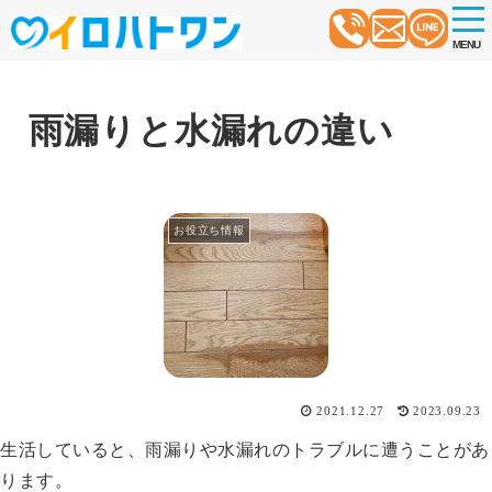
t
o
MENU
g
g
l
e
n
雨漏りと水漏れの違い
a
v
i
g
a
t
お役立ち情報
i
o
n
2021.12.27
2023.09.23
生活していると、雨漏りや水漏れのトラブルに遭うことがあ
ります。