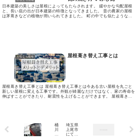
お役立ち情報
日本建築の美しさは屋根によってもたらされます。 緩やかな勾配屋根
と、長い庇の出が日本建築の特徴となってきました。 昔の農家の屋根
は茅葺きなどの植物が用いられてきました。 町の中でも似たような仕
上げの屋根材が用いられてきましたが、一旦火災が起...
屋根葺き替え工事とは
お役立ち情報
屋根葺き替え工事とは 屋根葺き替え工事とは今ある古い屋根を丸ごと
新しい屋根に変える工事です。外観が綺麗なだけではなく、家の寿命を
伸ばすことができたり、耐震性を上げることができます。 屋根葺き替
え工事のメリット 耐震性が上がる 新しい軽い屋根...
桶
埼玉県
川
上尾市
市
にて瓦