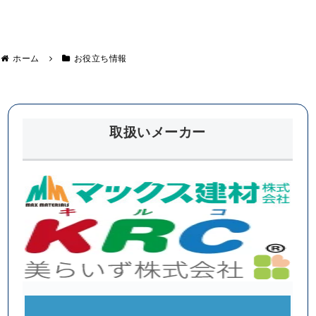
に
屋根漆
あ
喰詰め
る
直し、
事
附帯部
務
分塗装
所
編②
ホーム
お役立ち情報
で
屋
根
設
置
工
事
取扱いメーカー
を
行
い
ま
し
た
！