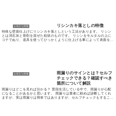
リシンカキ落としの特徴
お役立ち情報
特殊な壁面仕上げにリシンカキ落としという工法があります。 リシン
とは消石灰と骨剤を混ぜた粒状のものです。 リシンをモルタルの上に
コテでぬり、道具を使ってひっかくように仕上げる事によって表面を粗
く掻き落としてしあげる工法になります。 こうした...
雨漏りのサインとは？セルフ
お役立ち情報
チェックできる？確認すべき
箇所について解説
雨漏りはどこを見れば分かる？ 普段生活している中で、雨漏りが心配
になることがあるかと思います。 雨漏りは業者に頼めば診断してくれ
ますが、実は雨漏りは簡単ではありますが、セルフチェックもすること
ができるのです。今回は雨漏りのセルフチェックすべ...