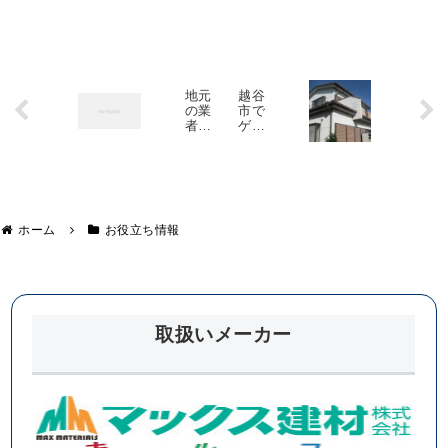
類が展開されています。 また、製造上におけるデ...
地元
越谷
の業
市で
者に
ゲリ
外壁
ラ豪
塗装
雨の
を依
影響
頼す
で破
るメ
損し
リッ
た屋
ト・
根の
ホーム
お役立ち情報
デメ
現場
リッ
調査
ト
取扱いメーカー