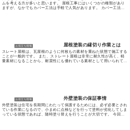
ムを考える方が多いと思います。 屋根工事にはいくつかの種類があり
ますが、なかでもカバー工法は手軽で人気があります。 カバー工法と
は重ね葺きとも呼ばれ、もともとある屋根の上から新...
屋根塗装の縁切り作業とは
お役立ち情報
スレート屋根は、瓦屋根のように何枚もの素材を重ねた状態で施工する
ことが一般的です。 また、ストレート屋根は非常に耐久性が高く、軽
量素材になることから、耐震性にも優れている素材として用いられてい
ます。それに加えて見た目もお洒落なものが多く、リ...
外壁塗装の保証事情
お役立ち情報
外壁塗装は住宅を長期間にわたって保護するためには、必ず必要とされ
ている作業になるので、小まめに点検などを行って塗料が劣化してしま
っている状態であれば、随時塗り替えを行うことが大切です。 今回は
外壁塗装を行うときの、保証について説明していきた...