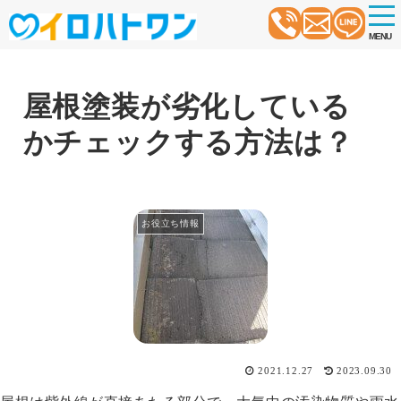
t
o
MENU
g
g
l
e
n
屋根塗装が劣化している
a
v
かチェックする方法は？
i
g
a
t
i
o
お役立ち情報
n
2021.12.27
2023.09.30