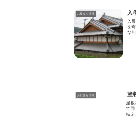
入
お役立ち情報
入母
を寄
な勾
塗
お役立ち情報
屋根
で同
結ぶ