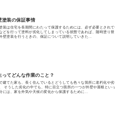
壁塗装の保証事情
塗装は住宅を長期間にわたって保護するためには、必ず必要とされて
などを行って塗料が劣化してしまっている状態であれば、随時塗り替
外壁塗装を行うときの、保証について説明していきた...
生ってどんな作業のこと？
で建てた家も、長く住んでいるとどうしても色々な箇所に老朽化や劣
。 そうした劣化の中でも、特に目立つ箇所の一つが外壁や屋根といっ
分には、家を外気や天候の変化から保護するために...