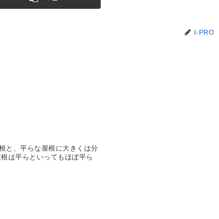
I-PRO
根と、平らな屋根に大きくは分
屋根は平らといってもほぼ平ら