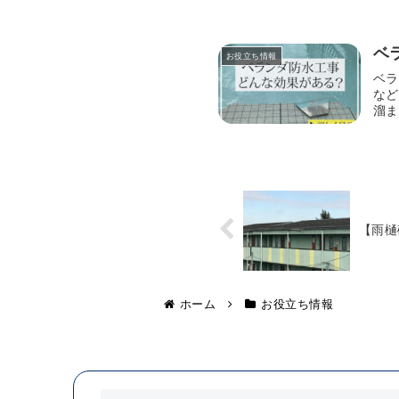
ベ
お役立ち情報
ベラ
など
溜ま
【雨樋
ホーム
お役立ち情報