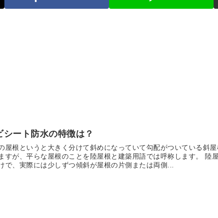
ビシート防水の特徴は？
の屋根というと大きく分けて斜めになっていて勾配がついている斜屋
ますが、平らな屋根のことを陸屋根と建築用語では呼称します。 陸
けで、実際には少しずつ傾斜が屋根の片側または両側...