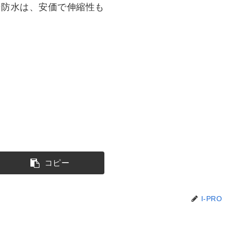
ン防水は、安価で伸縮性も
コピー
I-PRO