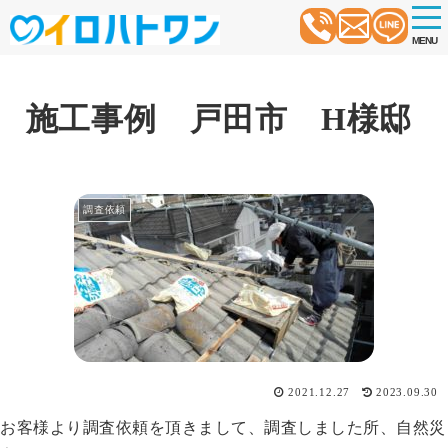
t
o
MENU
g
g
l
e
n
施工事例 戸田市 H様邸
a
v
i
g
a
t
調査依頼
i
o
n
2021.12.27
2023.09.30
お客様より調査依頼を頂きまして、調査しました所、自然災