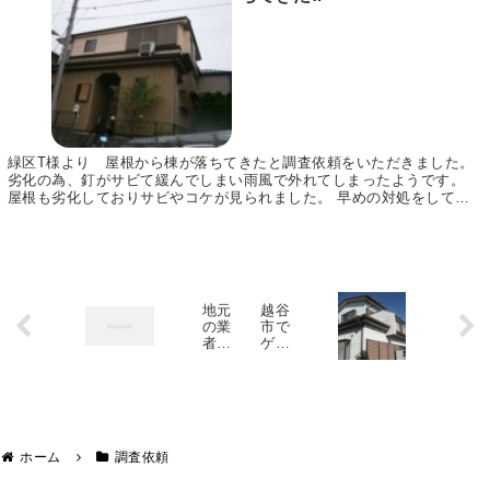
緑区T様より 屋根から棟が落ちてきたと調査依頼をいただきました。
劣化の為、釘がサビて緩んでしまい雨風で外れてしまったようです。
屋根も劣化しておりサビやコケが見られました。 早めの対処をして頂
きたいと思います。 他にも調査させて頂きました...
地元
越谷
の業
市で
者に
ゲリ
外壁
ラ豪
塗装
雨の
を依
影響
頼す
で破
るメ
損し
リッ
た屋
ト・
根の
ホーム
調査依頼
デメ
現場