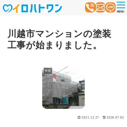
t
o
MENU
g
g
l
e
n
川越市マンションの塗装
a
v
工事が始まりました。
i
g
a
t
i
o
外壁
n
2021.12.27
2026.07.02