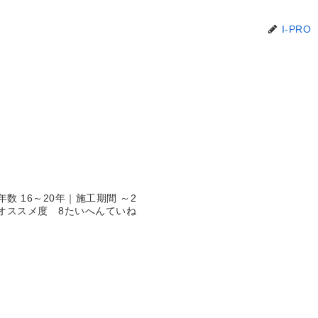
I-PRO
年数 16～20年｜施工期間 ～2
.5 オススメ度 8たいへんていね