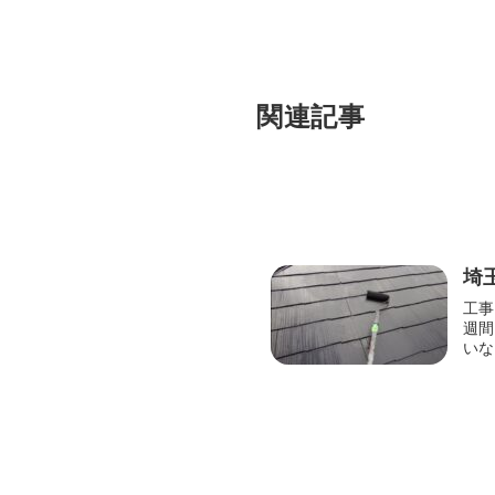
関連記事
埼
工事
週間
いな