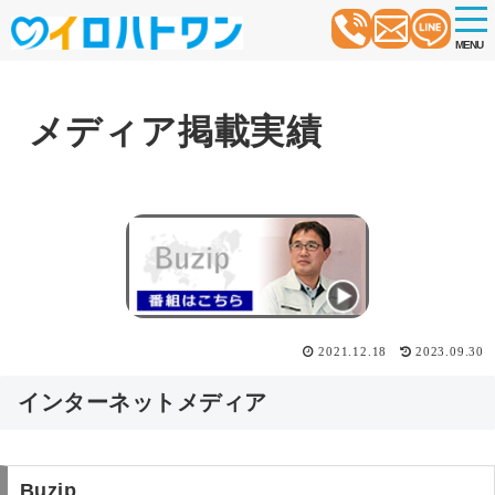
t
o
MENU
g
g
l
e
n
メディア掲載実績
a
v
i
g
a
t
i
o
n
2021.12.18
2023.09.30
インターネットメディア
Buzip