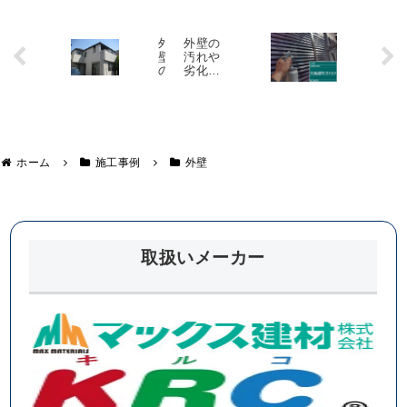
外
外壁の
壁
汚れや
の
劣化が
浮
心配で
き
した
や
が、屋
コ
根も外
ケ
壁も光
を
触媒コ
ホーム
施工事例
外壁
綺
ーティ
麗
ングで
に
当面安
し
心です
、
外
壁
取扱いメーカー
塗
装
を
行
い
ま
し
た