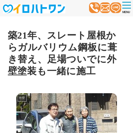
t
o
MENU
g
g
l
e
n
築21年、スレート屋根か
a
v
らガルバリウム鋼板に葺
i
g
a
き替え、足場ついでに外
t
i
壁塗装も一緒に施工
o
n
外壁