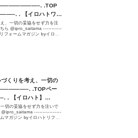
——–. . 【イロハトワ
考え、一切の妥協をせず力を注
職人、お客様のお悩みに
せてご提案～施工まで責任をも
施工まで責任をもって行います。 【施工実績 13,000件以上
事例 #リフォーム実績 #埼玉県
いづくりを考え、一切の
–. . 【イロハト】
、一切の妥協をせず力を注いで
、お客様のお悩みに合わ
提案～施工まで責任をもって行
って行います。 【施工実績 13,000件以上