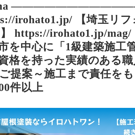
itama ———————————
s://irohato1.jp/ 【
ttps://irohato1.jp/m
市を中心に「1級建築施工管
資格を持った実績のある職
ご提案～施工まで責任をも
000件以上