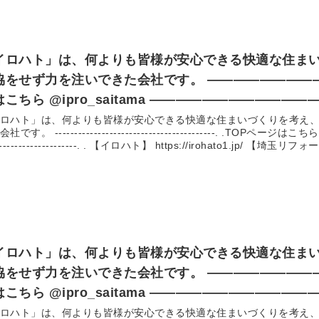
壁塗装 #外壁塗装工事 #外壁リフォーム #屋根塗装 #屋根塗装工事 #
#光触媒コーティング #施工事例 #施工実績 #リフォーム事例 #リフォ
イロハト」は、何よりも皆様が安心できる快適な住ま
せず力を注いできた会社です。 —————————————–. .TOPペー
こちら @ipro_saitama —————————————
/irohato1.jp/ 【埼玉リフォームマガジン byイロハトリフォーム】
ロハト」は、何よりも皆様が安心できる快適な住まいづくりを考え
------------------------. .TOPページはこちら @ipro_saitama ----------------
//irohato1.jp/mag/ イロハトは、埼玉県上尾市を中心に「1級建築施工管理
-------------------. . 【イロハト】 https://irohato1.jp/ 【埼玉リフォームマガジン byイロハトリフォ
士」「1級塗装技能士」の資格を持った実績のある職人
s://irohato1.jp/mag/ イロハトは、埼玉県上尾市を中心に「1級建築施工管理技士」「1級塗装
士」の資格を持った実績のある職人、お客様のお悩みに合わせてご
せてご提案～施工まで責任をも
屋根塗装や外壁塗装、リフォームをお考えの方はイロハトへ！
壁塗装 #外壁塗装工事 #外壁リフォーム #屋根塗装 #屋根塗装工事 #
#光触媒コーティング #施工事例 #施工実績 #リフォーム事例 #リフォ
イロハト」は、何よりも皆様が安心できる快適な住ま
せず力を注いできた会社です。 —————————————–. .TOPペー
こちら @ipro_saitama —————————————
/irohato1.jp/ 【埼玉リフォームマガジン byイロハトリフォーム】
ロハト」は、何よりも皆様が安心できる快適な住まいづくりを考え