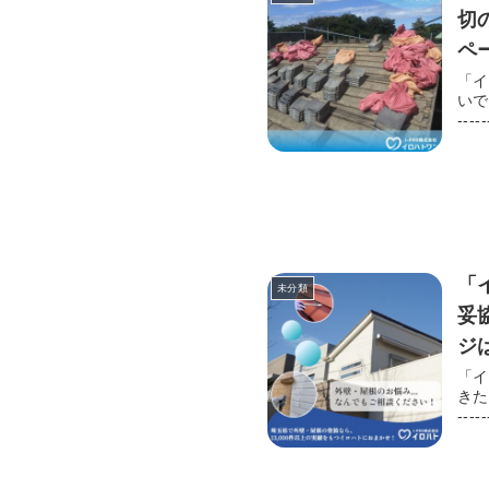
切の妥
ペー
ン】 htt
「イ
いできた会社です。 ---------
https:
-----
管
トワン】 htt
級塗
って行います。 【施工実績 
トワンへ！ #外壁塗装 #外壁塗装工事 
装 
#埼
「
未分類
妥協を
ジは
https:/
「イ
きた会社です。 -----------------
https:
------
技
ーム】 http
技能
います。 【施工実績 13,000件以上！】 