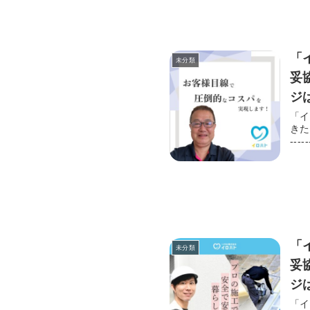
#外
ム 
「
未分類
妥協を
ジは
https:/
「イ
きた会社です。 -----------------
https:
------
技
ーム】 http
技能
います。 【施工実績 13,000件以上！】 
#外
ム 
「
未分類
妥協を
ジは
https:/
「イ