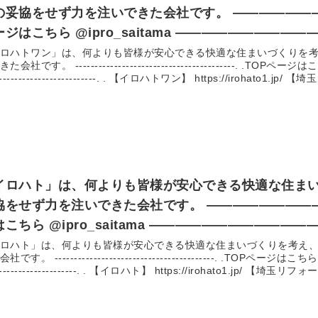
協をせず力を注いできた会社です。 —————————————–. .TOP
ジはこちら @ipro_saitama ———————————
ps://irohato1.jp/ 【埼玉リフォームマガジン byイロハトワン】
ロハトワン」は、何よりも皆様が安心できる快適な住まいづくりを
--------------------------------. .TOPページはこちら @ipro_saitama -----------
//irohato1.jp/mag/ イロハトワンは、埼玉県上尾市を中心に「1級建築施工
-------------------------. . 【イロハトワン】 https://irohato1.jp/ 【埼玉リフォームマガジン byイロハ
理技士」「1級塗装技能士」の資格を持った実績のある
ps://irohato1.jp/mag/ イロハトワンは、埼玉県上尾市を中心に「1級建築施工管理技士」「1
装技能士」の資格を持った実績のある職人、お客様のお悩みに合わ
合わせてご提案～
13,000件以上！】 屋根塗装や外壁塗装、リフォームをお考えの方はイロハ
#外壁リフォーム #屋根塗装 #屋根塗装工事 #屋根リフォーム #塗
#リフォーム #光触媒コーティング #施工事例 #施工実績 #リフォーム
玉
イロハト」は、何よりも皆様が安心できる快適な住ま
せず力を注いできた会社です。 —————————————–. .TOPペー
こちら @ipro_saitama —————————————
/irohato1.jp/ 【埼玉リフォームマガジン byイロハトリフォーム】
ロハト」は、何よりも皆様が安心できる快適な住まいづくりを考え
------------------------. .TOPページはこちら @ipro_saitama ----------------
//irohato1.jp/mag/ イロハトは、埼玉県上尾市を中心に「1級建築施工管理
-------------------. . 【イロハト】 https://irohato1.jp/ 【埼玉リフォームマガジン byイロハトリフォ
士」「1級塗装技能士」の資格を持った実績のある職人
s://irohato1.jp/mag/ イロハトは、埼玉県上尾市を中心に「1級建築施工管理技士」「1級塗装
士」の資格を持った実績のある職人、お客様のお悩みに合わせてご
せてご提案～施工まで責任をも
屋根塗装や外壁塗装、リフォームをお考えの方はイロハトへ！