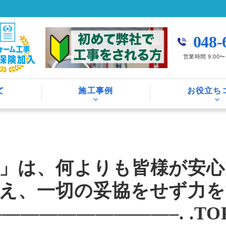
048-
営業時間 9:00
て
施工事例
お役立ち
」は、何よりも皆様が安心
え、一切の妥協をせず力を
—————————–. .T