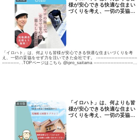
様が安心できる快適な住まい
づくりを考え、一切の妥協を
せず力を注いできた会社で
す。
—————————————
–. .TOPページはこちら
@ipro_saitama
—————————————
「イロハト」は、何よりも皆様が安心できる快適な住まいづくりを考
–. . 【イロハト】
え、一切の妥協をせず力を注いできた会社です。 -----------------------------
https://irohato1.jp/ 【埼玉リ
------------. .TOPページはこちら @ipro_saitama -------------------------------
フォームマガジン byイロハト
----------. . 【イロハト】 https://irohato1.jp/ 【埼玉リフォームマガジン
byイロハトリフォーム】 https://irohato1.jp/mag/ イロハトは、埼玉県
リフォーム】
上尾市を中心に「1級建築施工管理技士」「1級塗装技能士」の資格を持
https://irohato1.jp/mag/ イ
った実績のある職人、お客様のお悩みに合わせてご提案～施工まで責任
ロハトは、埼玉県上尾市を中
をもって行います。 【施工実績 13,000件以上！】 屋根塗装や外壁塗
心に「1級建築施工管理技
装、リフォームをお考えの方はイロハトへ！ #外壁塗装 #外壁塗装工事
#外壁リフォーム #屋根塗装 #屋根塗装工事 #屋根リフォーム #塗装 #リ
士」「1級塗装技能士」の資
「イロハト」は、何よりも皆
フォーム #光触媒コーティング #施工事例 #施工実績 #リフォーム事例
未分類
格を持った実績のある職人、
#リフォーム実績 #埼玉県 #埼玉
様が安心できる快適な住まい
お客様のお悩みに合わせてご
づくりを考え、一切の妥協を
提案～施工まで責任をもって
せず力を注いできた会社で
行います。 【施工実績
す。
13,000件以上
—————————————