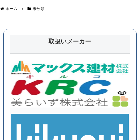
ハト】
—–. . 【イロ
https://irohato
ハトワン】
ホーム
未分類
1.jp/ 【埼玉リ
https://irohato
フォームマガ
1.jp/ 【埼玉リ
ジン byイロハ
フォームマガ
トリフォー
ジン byイロハ
ム】
トワン】
https://irohato
https://irohato
取扱いメーカー
1.jp/mag/ イロ
1.jp/mag/ イロ
ハトは、埼玉
ハトワンは、
県上尾市を中
埼玉県上尾市
心に「1級建築
を中心に「1級
施工管理技
建築施工管理
士」「1級塗装
技士」「1級塗
技能士」の資
装技能士」の
格を持った実
資格を持った
績のある職
実績のある職
人、お客様の
人、お客様の
お悩みに合わ
お悩みに合わ
せてご提案～
せてご提案～
施工まで責任
施工まで責任
をもって行い
をもって行い
ます。 【施工
ます。 【施工
実績 13,000件
実績 13,000件
以上
以上