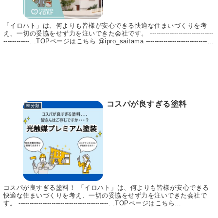
–. .TOPページはこちら
@ipro_saitama
—————————————
「イロハト」は、何よりも皆様が安心できる快適な住まいづくりを考
–. . 【イロハト】
え、一切の妥協をせず力を注いできた会社です。 -----------------------------
https://irohato1.jp/ 【埼玉リ
------------. .TOPページはこちら @ipro_saitama -------------------------------
フォームマガジン byイロハト
----------. . 【イロハト】 https://irohato1.jp/ 【埼玉リフォームマガジン
byイロハトリフォーム】 https://irohato1.jp/mag/ イロハトは、埼玉県
リフォーム】
上尾市を中心に「1級建築施工管理技士」「1級塗装技能士」の資格を持
https://irohato1.jp/mag/ イ
った実績のある職人、お客様のお悩みに合わせてご提案～施工まで責任
ロハトは、埼玉県上尾市を中
をもって行います。 【施工実績 13,000件以上！】 屋根塗装や外壁塗
心に「1級建築施工管理技
装、リフォームをお考えの方はイロハトへ！ #外壁塗装 #外壁塗装工事
#外壁リフォーム #屋根塗装 #屋根塗装工事 #屋根リフォーム #塗装 #リ
士」「1級塗装技能士」の資
コスパが良すぎる塗料
フォーム #光触媒コーティング #施工事例 #施工実績 #リフォーム事例
未分類
格を持った実績のある職人、
#リフォーム実績 #埼玉県 #埼玉
お客様のお悩みに合わせてご
提案～施工まで責任をもって
行います。 【施工実績
13,000件以上
コスパが良すぎる塗料！ 「イロハト」は、何よりも皆様が安心できる
快適な住まいづくりを考え、一切の妥協をせず力を注いできた会社で
す。 -----------------------------------------. .TOPページはこちら
@ipro_saitama -----------------------------------------. . 【イロハト】