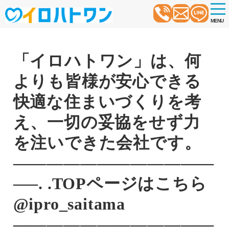
t
o
MENU
g
g
l
e
n
「イロハトワン」は、何
a
v
よりも皆様が安心できる
i
g
a
快適な住まいづくりを考
t
i
え、一切の妥協をせず力
o
n
を注いできた会社です。
————————————
—–. .TOPページはこちら
@ipro_saitama
————————————