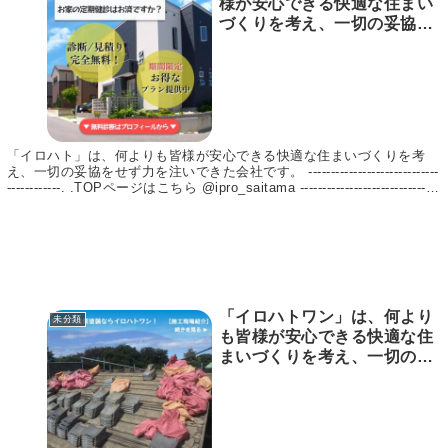
様が安心できる快適な住まい
人、お客様のお悩みに合わせ
づくりを考え、一切の妥協を
てご提案～施工まで責任をも
せず力を注いできた会社で
って行います。 【施工実績
す。
13,000件以上
—————————————
–. .TOPページはこちら
@ipro_saitama
—————————————
「イロハト」は、何よりも皆様が安心できる快適な住まいづくりを考
–. . 【イロハト】
え、一切の妥協をせず力を注いできた会社です。 -----------------------------
https://irohato1.jp/ 【埼玉リ
------------. .TOPページはこちら @ipro_saitama -------------------------------
フォームマガジン byイロハト
----------. . 【イロハト】 https://irohato1.jp/ 【埼玉リフォームマガジン
byイロハトリフォーム】 https://irohato1.jp/mag/ イロハトは、埼玉県
リフォーム】
上尾市を中心に「1級建築施工管理技士」「1級塗装技能士」の資格を持
https://irohato1.jp/mag/ イ
った実績のある職人、お客様のお悩みに合わせてご提案～施工まで責任
ロハトは、埼玉県上尾市を中
をもって行います。 【施工実績 13,000件以上！】 屋根塗装や外壁塗
心に「1級建築施工管理技
装、リフォームをお考えの方はイロハトへ！ #外壁塗装 #外壁塗装工事
#外壁リフォーム #屋根塗装 #屋根塗装工事 #屋根リフォーム #塗装 #リ
士」「1級塗装技能士」の資
「イロハトワン」は、何より
フォーム #光触媒コーティング #施工事例 #施工実績 #リフォーム事例
未分類
格を持った実績のある職人、
#リフォーム実績 #埼玉県 #埼玉
も皆様が安心できる快適な住
お客様のお悩みに合わせてご
まいづくりを考え、一切の妥
提案～施工まで責任をもって
協をせず力を注いできた会社
行います。 【施工実績
です。
13,000件以上
—————————————
–. .TOPページはこちら