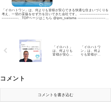
@ipro_saitama
—————————————
「イロハトワン」は、何よりも皆様が安心できる快適な住まいづくりを
–. . 【イロハトワン】
考え、一切の妥協をせず力を注いできた会社です。 --------------------------
https://irohato1.jp/ 【埼玉リ
---------------. .TOPページはこちら @ipro_saitama ----------------------------
フォームマガジン byイロハト
-------------. . 【イロハトワン】 https://irohato1.jp/ 【埼玉リフォームマ
ガジン byイロハトワン】 https://irohato1.jp/mag/ イロハトワンは、埼
ワン】
玉県上尾市を中心に「1級建築施工管理技士」「1級塗装技能士」の資格
https://irohato1.jp/mag/ イ
を持った実績のある職人、お客様のお悩みに合わせてご提案～施工まで
ロハトワンは、埼玉県上尾市
責任をもって行います。 【施工実績 13,000件以上！】 屋根塗装や外壁
を中心に「1級建築施工管理
塗装、リフォームをお考えの方はイロハトワンへ！ #外壁塗装 #外壁塗
装工事 #外壁リフォーム #屋根塗装 #屋根塗装工事 #屋根リフォーム #
技士」「1級塗装技能士」の
「イロハト」
「イロハトワ
塗装 #リフォーム #光触媒コーティング #施工事例 #施工実績 #リフォ
は、何よりも
ン」は、何よ
資格を持った実績のある職
ーム事例 #リフォーム実績 #埼玉県 #埼玉
皆様が安心で
りも皆様が安
人、お客様のお悩みに合わせ
きる快適な住
心できる快適
てご提案～施工まで責任をも
まいづくりを
な住まいづく
考え、一切の
りを考え、一
って行います。 【施工実績
妥協をせず力
切の妥協をせ
13,000件以上
を注いできた
ず力を注いで
会社です。
きた会社で
コメント
——————
す。
——————
——————
—–. .TOPペー
——————
ジはこちら
—–. .TOPペー
コメントを書き込む
@ipro_saitam
ジはこちら
a
@ipro_saitam
——————
a
——————
——————
—–. . 【イロ
——————