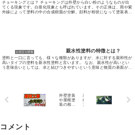
チョーキングとは？ チョーキングは外壁から白い粉のようなものが出
てくる現象です。白亜化現象とも呼ばれています。その正体は、雨や紫
外線によって塗料の中の合成樹脂が分解。顔料が粉状になって塗装表面
に現れたものです。 チョーキングの原因 チョーキ...
親水性塗料の特徴とは？
お役立ち情報
塗料と一口に言っても、様々な種類がありますが、水に対する親和性が
高いタイプの塗料を新水性塗料と言います。 なお、親水性が高いとい
う意味合いとしては、水と結びつきやすいという意味と物質の表面が濡
れやすくなるという意味の2つの意味が考えられます...
外壁塗装
屋
や屋根塗
根
装の相場
瓦
について
・
解説！！
漆
喰
工
コメント
事