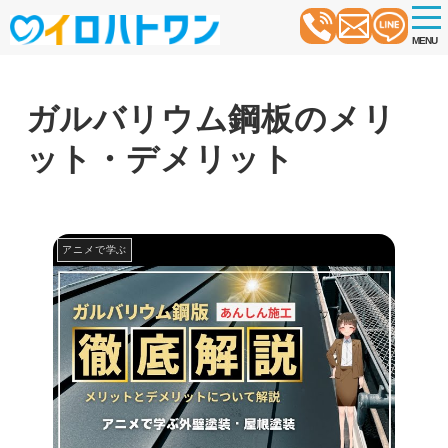
t
o
MENU
g
g
l
e
n
ガルバリウム鋼板のメリ
a
v
ット・デメリット
i
g
a
t
i
o
アニメで学ぶ
n