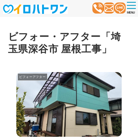
t
o
MENU
g
g
l
e
n
ビフォー・アフター「埼
a
v
玉県深谷市 屋根工事」
i
g
a
t
i
o
ビフォーアフター
n