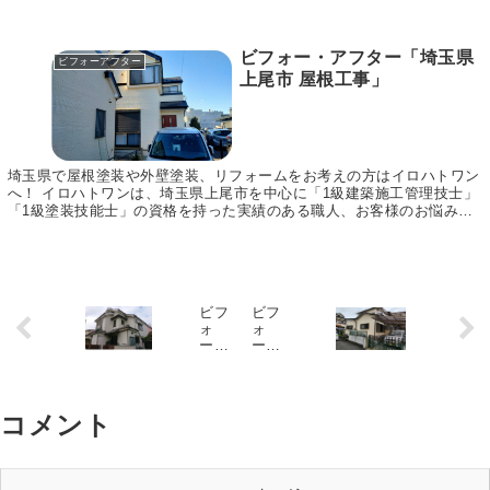
ビフォー・アフター「埼玉県
ビフォーアフター
上尾市 屋根工事」
埼玉県で屋根塗装や外壁塗装、リフォームをお考えの方はイロハトワン
へ！ イロハトワンは、埼玉県上尾市を中心に「1級建築施工管理技士」
「1級塗装技能士」の資格を持った実績のある職人、お客様のお悩みに
合わせてご提案～施工まで責任をもって行います。...
ビフ
ビフ
ォ
ォ
ー・
ー・
アフ
アフ
ター
ター
「埼
「埼
玉県
玉県
コメント
上尾
富士
市
見市
屋根
屋根
工
工