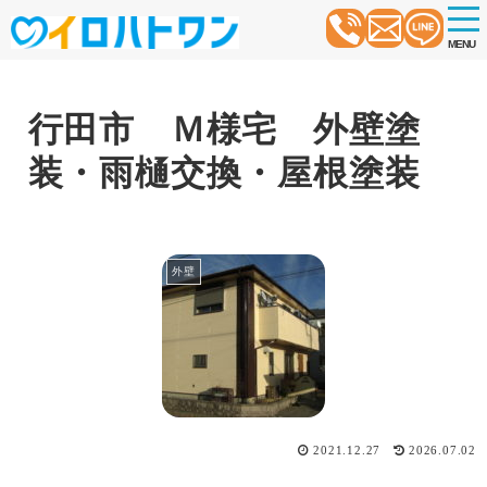
t
o
MENU
g
g
l
e
n
行田市 Ｍ様宅 外壁塗
a
v
装・雨樋交換・屋根塗装
i
g
a
t
i
o
外壁
n
2021.12.27
2026.07.02