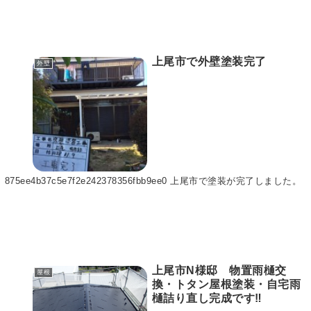
上尾市で外壁塗装完了
外壁
875ee4b37c5e7f2e242378356fbb9ee0 上尾市で塗装が完了しました。
上尾市N様邸 物置雨樋交
屋根
換・トタン屋根塗装・自宅雨
樋詰り直し完成です‼