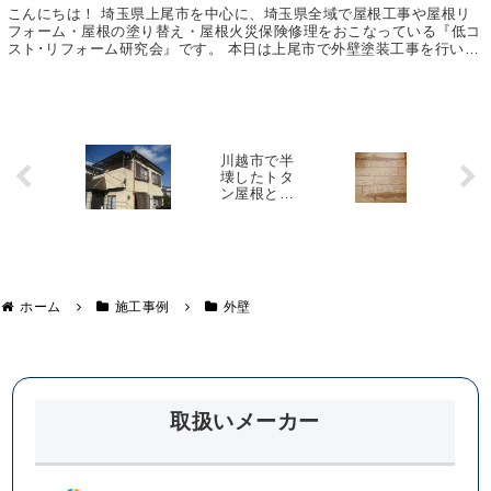
こんにちは！ 埼玉県上尾市を中心に、埼玉県全域で屋根工事や屋根リ
フォーム・屋根の塗り替え・屋根火災保険修理をおこなっている『低コ
スト･リフォーム研究会』です。 本日は上尾市で外壁塗装工事を行いま
したので、その様子をご紹介いたします。 同じよ...
川越市で半
雨
壊したトタ
漏
ン屋根と崩
り
落した雨
と
樋、そして
水
軒天剥がれ
漏
の工事で
れ
す！
の
違
ホーム
施工事例
外壁
い
取扱いメーカー