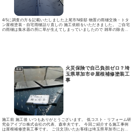
4/5に調査の方を記載いたしました上尾市N様邸 物置の雨樋交換・トタ
ン屋根塗装・自宅雨樋詰り直しの 施工依頼をいただきました。 ご自宅
の雨樋は集水器の所に草が生えてしまっていましたので 雑草の除去と
清掃をさせていただきました。 物置はトタン...
火災保険で自己負担ゼロ？埼
屋根
玉県草加市＠屋根補修塗装工
事
施工前 施工後 いつもありがとうございます。 低コスト・リフォーム研
究会アイプロ株式会社の代表、森幸夫です。 今回ご紹介する施工事例
は屋根補修塗装工事です。 ご注文頂いたお客様は埼玉県草加市にお住
まいのＹ様。 弊社のＨＰを見て興味を持ってい...