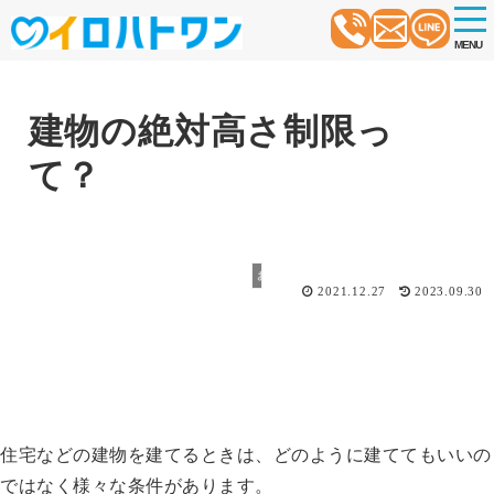
t
o
MENU
g
g
l
e
n
建物の絶対高さ制限っ
a
v
て？
i
g
a
t
i
o
お役立ち情報
n
2021.12.27
2023.09.30
住宅などの建物を建てるときは、どのように建ててもいいの
ではなく様々な条件があります。