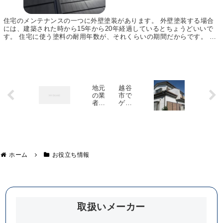
住宅のメンテナンスの一つに外壁塗装があります。 外壁塗装する場合
には、建築された時から15年から20年経過しているとちょうどいいで
す。 住宅に使う塗料の耐用年数が、それくらいの期間だからです。 と
ころが、外壁塗装はリフォームの中でもお金がか...
地元
越谷
の業
市で
者に
ゲリ
外壁
ラ豪
塗装
雨の
を依
影響
頼す
で破
るメ
損し
リッ
た屋
ト・
根の
ホーム
お役立ち情報
デメ
現場
リッ
調査
ト
取扱いメーカー