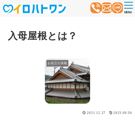
t
o
MENU
g
g
l
e
n
入母屋根とは？
a
v
i
g
a
t
お役立ち情報
i
o
n
2021.12.27
2023.09.30