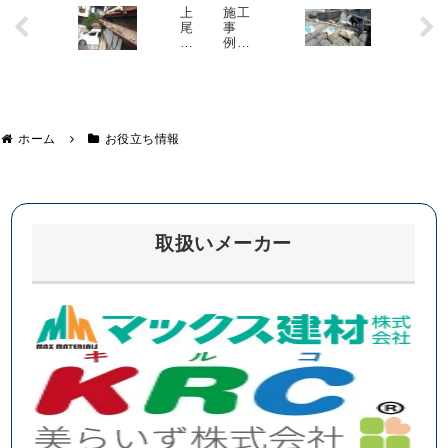
上
施工
尾
事
市
例
で
戸田
勾
市 H
配
様邸
不
良
を
ホーム
お役立ち情報
起
こ
し
て
い
た
雨
取扱いメーカー
樋
の
工
事
で
す
！