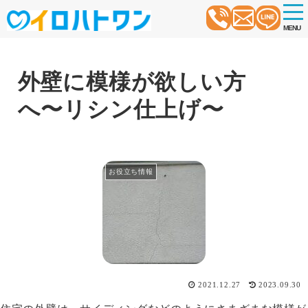
t
o
MENU
g
g
l
e
n
外壁に模様が欲しい方
a
v
へ〜リシン仕上げ〜
i
g
a
t
i
o
お役立ち情報
n
2021.12.27
2023.09.30