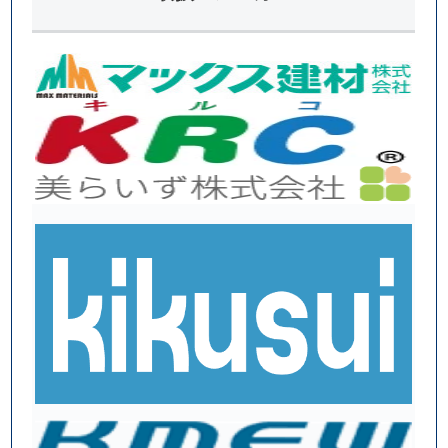
樋
の
工
事
で
す
！