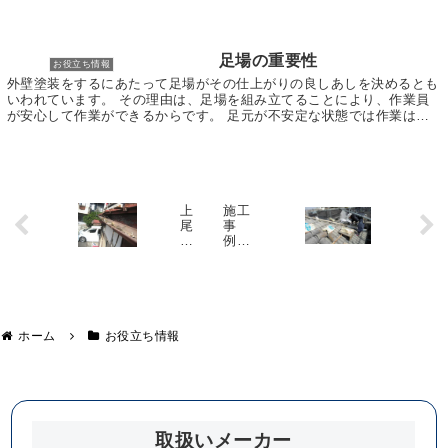
足場の重要性
お役立ち情報
外壁塗装をするにあたって足場がその仕上がりの良しあしを決めるとも
いわれています。 その理由は、足場を組み立てることにより、作業員
が安心して作業ができるからです。 足元が不安定な状態では作業はで
きないので、作業の効率は悪くなり、作業内容につい...
上
施工
尾
事
市
例
で
戸田
勾
市 H
配
様邸
不
良
を
ホーム
お役立ち情報
起
こ
し
て
い
た
雨
取扱いメーカー