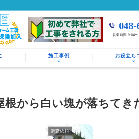
048-
営業時間 9:00
て
施工事例
お役立ち
屋根から白い塊が落ちてきた
調査依頼