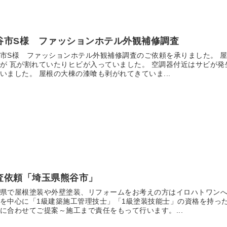
谷市S様 ファッションホテル外観補修調査
市S様 ファッションホテル外観補修調査のご依頼を承りました。 
が 瓦が割れていたりヒビが入っていました。 空調器付近はサビが発
いました。 屋根の大棟の漆喰も剥がれてきていま...
査依頼「埼玉県熊谷市」
県で屋根塗装や外壁塗装、リフォームをお考えの方はイロハトワンへ
を中心に「1級建築施工管理技士」「1級塗装技能士」の資格を持っ
に合わせてご提案～施工まで責任をもって行います。...