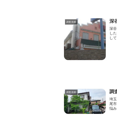
深
調査依頼
深谷
した
して
調
調査依頼
埼玉
尾市
悩み