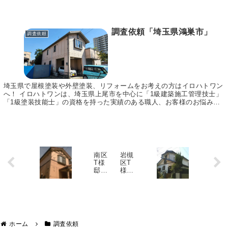
調査依頼「埼玉県鴻巣市」
調査依頼
埼玉県で屋根塗装や外壁塗装、リフォームをお考えの方はイロハトワン
へ！ イロハトワンは、埼玉県上尾市を中心に「1級建築施工管理技士」
「1級塗装技能士」の資格を持った実績のある職人、お客様のお悩みに
合わせてご提案～施工まで責任をもって行います。...
南区
岩槻
T様
区T
邸
様
外壁
邸
のコ
屋根
ーキ
から
ング
白い
が剥
塊が
がれ
落ち
て釘
てき
ホーム
調査依頼