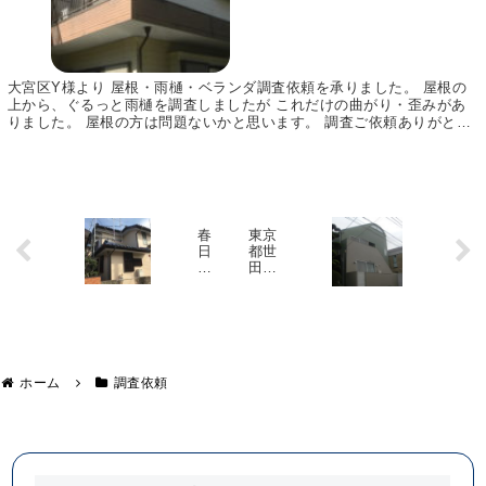
大宮区Y様より 屋根・雨樋・ベランダ調査依頼を承りました。 屋根の
上から、ぐるっと雨樋を調査しましたが これだけの曲がり・歪みがあ
りました。 屋根の方は問題ないかと思います。 調査ご依頼ありがとう
ございました。 アイプロ株式会社
春
東京
日
都世
部
田谷
市T
区K
様
様
邸
邸
屋根
雨
葺き
樋
替
交
え・
ホーム
調査依頼
換
内装
と
補
屋
修・
根
ベラ
の
ンダ
棟
防水