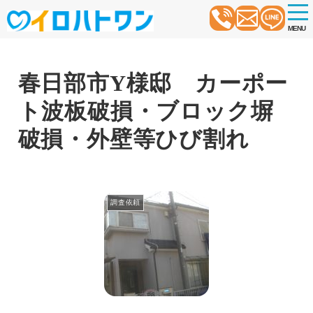
t
o
MENU
g
g
l
e
n
春日部市Y様邸 カーポー
a
v
ト波板破損・ブロック塀
i
g
a
破損・外壁等ひび割れ
t
i
o
n
調査依頼