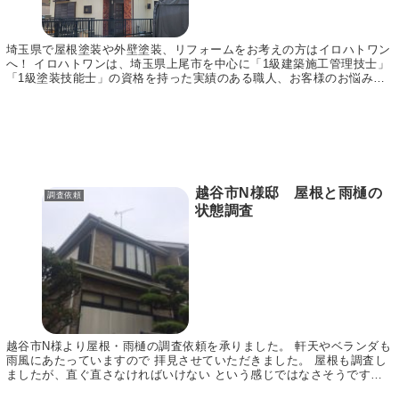
埼玉県で屋根塗装や外壁塗装、リフォームをお考えの方はイロハトワン
へ！ イロハトワンは、埼玉県上尾市を中心に「1級建築施工管理技士」
「1級塗装技能士」の資格を持った実績のある職人、お客様のお悩みに
合わせてご提案～施工まで責任をもって行います。...
越谷市N様邸 屋根と雨樋の
調査依頼
状態調査
越谷市N様より屋根・雨樋の調査依頼を承りました。 軒天やベランダも
雨風にあたっていますので 拝見させていただきました。 屋根も調査し
ましたが、直ぐ直さなければいけない という感じではなさそうです
ね。 雨樋の方は数カ所曲がっている所が見られま...