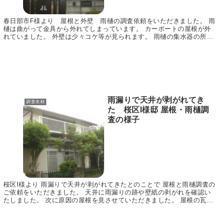
春日部市F様より 屋根と外壁 雨樋の調査依頼をいただきました。 雨
樋は曲がって金具から外れてしまっています。 カーポートの屋根が外
れていました。 外壁は少々コケ等が見られます。 雨樋の集水器の所が
外れていました。 アイプロ株式会社 ◇◆◇◆...
雨漏りで天井が剥がれてき
調査依頼
た 桜区I様邸 屋根・雨樋調
査の様子
桜区I様より 雨漏りで天井が剥がれてきたとのことで 屋根と雨樋調査の
ご依頼をいただきました。 天井に雨漏りの跡や壁紙の剥がれを確認い
たしました。 次に原因の屋根を見させていただきました。 屋根の瓦が
割れていたりヒビが入っている箇所 瓦が、ず...