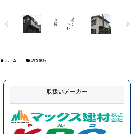
雨
上尾
樋
市で
の
外壁
曲
塗装
が
工事
り
を行
が
いま
割
し
れ
た！
て
～下
ホーム
調査依頼
い
地が
る
むき
出
岩
し!?
槻
～
区
取扱いメーカー
K
様
邸
の
調
査