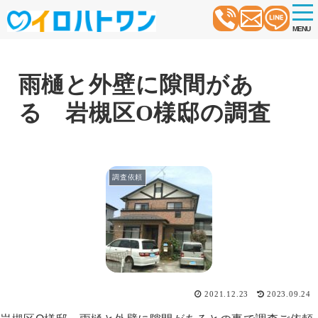
t
o
MENU
g
g
l
e
n
雨樋と外壁に隙間があ
a
v
る 岩槻区O様邸の調査
i
g
a
t
i
o
調査依頼
n
2021.12.23
2023.09.24