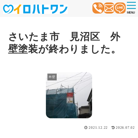
t
o
MENU
g
g
l
e
n
さいたま市 見沼区 外
a
v
壁塗装が終わりました。
i
g
a
t
i
o
外壁
n
2021.12.22
2026.07.02