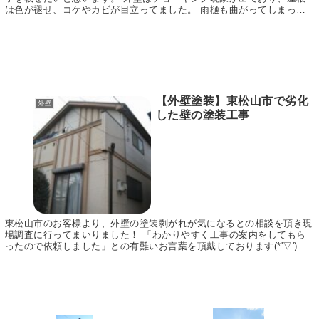
は色が褪せ、コケやカビが目立ってました。 雨樋も曲がってしまって
います。 ベランダ下の幕板も端がかけてしまって...
【外壁塗装】東松山市で劣化
外壁
した壁の塗装工事
東松山市のお客様より、外壁の塗装剥がれが気になるとの相談を頂き現
場調査に行ってまいりました！ 「わかりやすく工事の案内をしてもら
ったので依頼しました」との有難いお言葉を頂戴しております(*'▽') 今
回はその外壁塗装施工の様子をご紹介します...