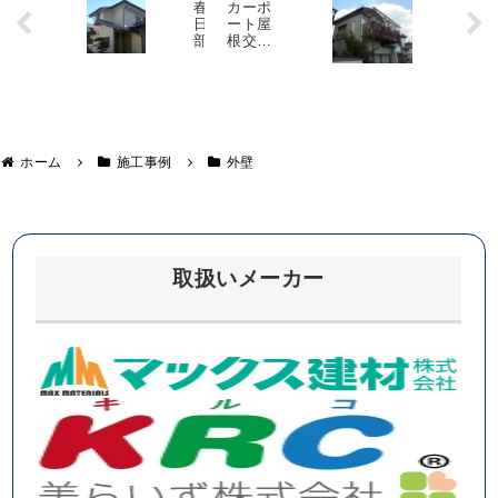
春
カーポ
日
ート屋
部
根交
市
換・ベ
T
ランダ
様
波板交
邸
換・軒
天補
雨
修 川
樋
島町M
ホーム
施工事例
外壁
・
様邸
屋
根
の
漆
喰
調
取扱いメーカー
査