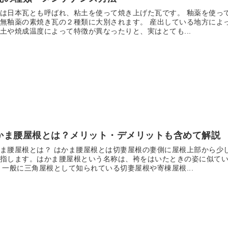
は日本瓦とも呼ばれ、粘土を使って焼き上げた瓦です。 釉薬を使っ
無釉薬の素焼き瓦の２種類に大別されます。 産出している地方によ
土や焼成温度によって特徴が異なったりと、実はとても...
かま腰屋根とは？メリット・デメリットも含めて解説
ま腰屋根とは？ はかま腰屋根とは切妻屋根の妻側に屋根上部から少
指します。はかま腰屋根という名称は、袴をはいたときの姿に似て
 一般に三角屋根として知られている切妻屋根や寄棟屋根...