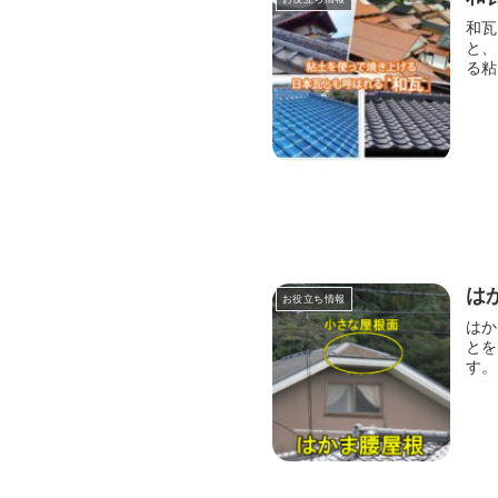
和瓦
と、
る粘
は
お役立ち情報
はか
とを
す。