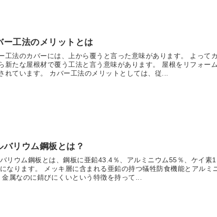
バー工法のメリットとは
ー工法のカバーには、上から覆うと言った意味があります。 よって
ら新たな屋根材で覆う工法と言う意味があります。 屋根をリフォー
されています。 カバー工法のメリットとしては、従...
ルバリウム鋼板とは？
バリウム鋼板とは、鋼板に亜鉛43.4％、アルミニウム55％、ケイ素1
になります。 メッキ層に含まれる亜鉛の持つ犠牲防食機能とアルミ
 金属なのに錆びにくいという特徴を持って...