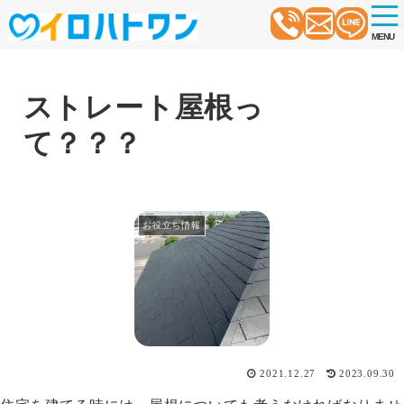
t
o
MENU
g
g
l
e
n
ストレート屋根っ
a
v
て？？？
i
g
a
t
i
o
お役立ち情報
n
2021.12.27
2023.09.30