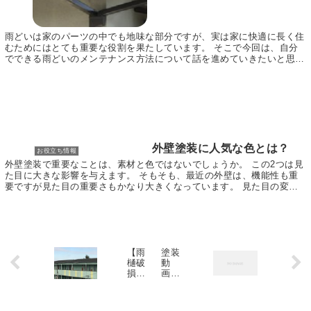
雨どいは家のパーツの中でも地味な部分ですが、実は家に快適に長く住
むためにはとても重要な役割を果たしています。 そこで今回は、自分
でできる雨どいのメンテナンス方法について話を進めていきたいと思い
ます。 秋などの落ち葉のシーズンには雨どいに落ち...
外壁塗装に人気な色とは？
お役立ち情報
外壁塗装で重要なことは、素材と色ではないでしょうか。 この2つは見
た目に大きな影響を与えます。 そもそも、最近の外壁は、機能性も重
要ですが見た目の重要さもかなり大きくなっています。 見た目の変化
は住み心地に影響を与えます。 このように、2つ...
【雨
塗装
樋破
動
損】
画
ビル
是非
の雨
ご覧
樋が
下さ