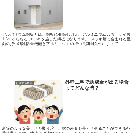
ガルバリウム鋼板とは、鋼板に亜鉛43.4％、アルミニウム55％、ケイ素
1.6％からなる メッキを施した鋼板になります。 メッキ層に含まれる亜
鉛の持つ犠牲防食機能とアルミニウムの持つ長期耐久性によって、 金
属なのに錆びにくいという特徴を持って...
外壁工事で助成金が出る場合
お役立ち情報
ってどんな時？
新築のような美しさを取り戻し、家の寿命を長くさせることができる外