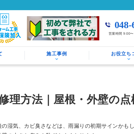
048-
営業時間 9:00
て
施工事例
お役立ち
修理方法｜屋根・外壁の点
後の湿気、カビ臭さなどは、雨漏りの初期サインかも