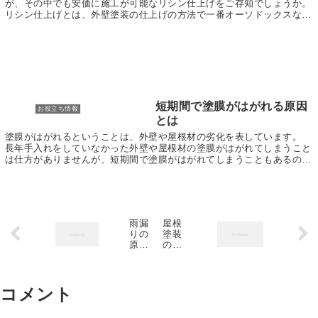
が、その中でも安価に施工が可能なリシン仕上げをご存知でしょうか。
リシン仕上げとは、外壁塗装の仕上げの方法で一番オーソドックスな仕
上げの方法のことです。 表面を触ると砂のような物...
短期間で塗膜がはがれる原因
お役立ち情報
とは
塗膜がはがれるということは、外壁や屋根材の劣化を表しています。 ​
長年手入れをしていなかった外壁や屋根材の塗膜がはがれてしまうこと
は仕方がありませんが、短期間で塗膜がはがれてしまうこともあるので
す。 では、なぜ短期間で塗膜がはがれてしまうの...
雨漏
屋根
りの
塗装
原因
のタ
と修
イミ
理方
ング
法｜
と費
屋
用目
コメント
根・
安｜
外壁
劣化