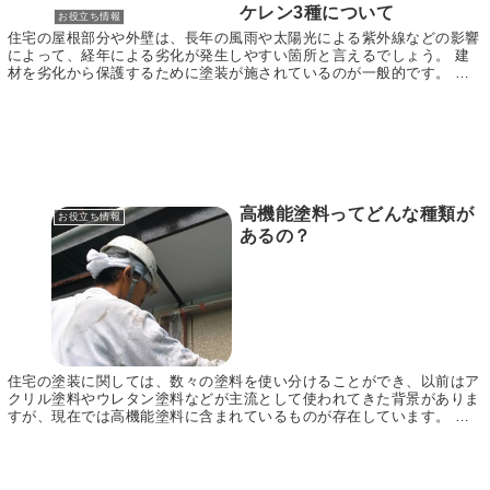
ケレン3種について
お役立ち情報
住宅の屋根部分や外壁は、長年の風雨や太陽光による紫外線などの影響
によって、経年による劣化が発生しやすい箇所と言えるでしょう。 建
材を劣化から保護するために塗装が施されているのが一般的です。 し
かし、この塗装も長く家に住み続けていると劣化を起...
高機能塗料ってどんな種類が
お役立ち情報
あるの？
住宅の塗装に関しては、数々の塗料を使い分けることができ、以前はア
クリル塗料やウレタン塗料などが主流として使われてきた背景がありま
すが、現在では高機能塗料に含まれているものが存在しています。 高
機能塗料に関しては、目的によって複数のものを使う...