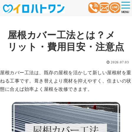
t
o
MENU
g
g
l
e
n
屋根カバー工法とは？メ
a
v
リット・費用目安・注意点
i
g
a
t
2026.07.03
i
o
屋根カバー工法は、既存の屋根を活かして新しい屋根材を重
n
ねる工事です。葺き替えより廃材を抑えやすく、住まいの状
態に合えば効率よく屋根を改修できます。