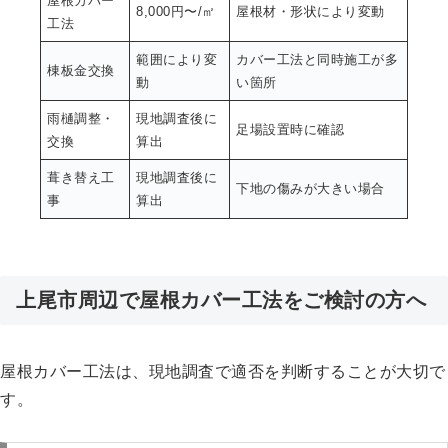
屋根カバー
8,000円〜/㎡
屋根材・形状により変動
工法
範囲により変
カバー工法と同時施工が多
棟板金交換
動
い箇所
雨樋調整・
現地調査後に
足場設置時に確認
交換
算出
葺き替え工
現地調査後に
下地の傷みが大きい場合
事
算出
上尾市周辺で屋根カバー工法をご検討の方へ
屋根カバー工法は、現地調査で適否を判断することが大切で
す。